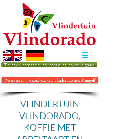
Tickets Vlindorado bij de kassa of online verkrijgbaar
Reserveer online combitickets Vlindorado met Minigolf
VLINDERTUIN
VLINDORADO,
KOFFIE MET