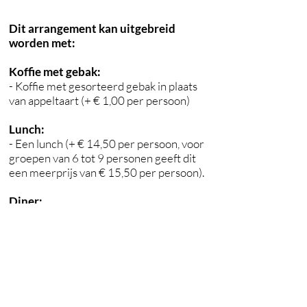
Dit arrangement kan uitgebreid
worden met:
Koffie met gebak:
- Koffie met gesorteerd gebak in plaats
van appeltaart (+ € 1,00 per persoon)
Lunch:
- Een lunch (+ € 14,50 per persoon, voor
groepen van 6 tot 9 personen geeft dit
een meerprijs van € 15,50 per persoon).
Diner:
-
Voor groepen van minimaal 25
personen kunnen wij een diner aanbieden
in combinatie met de vlindertuin en
minigolf. Neem voor meer informatie
contact op.